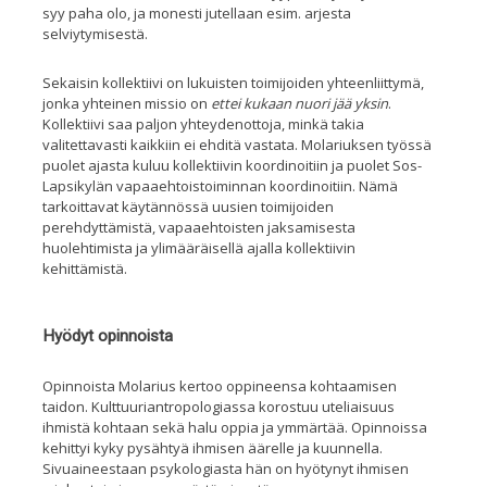
syy paha olo, ja monesti jutellaan esim. arjesta
selviytymisestä.
Sekaisin kollektiivi on lukuisten toimijoiden yhteenliittymä,
jonka yhteinen missio on
ettei kukaan nuori jää yksin
.
Kollektiivi saa paljon yhteydenottoja, minkä takia
valitettavasti kaikkiin ei ehditä vastata. Molariuksen työssä
puolet ajasta kuluu kollektiivin koordinoitiin ja puolet Sos-
Lapsikylän vapaaehtoistoiminnan koordinoitiin. Nämä
tarkoittavat käytännössä uusien toimijoiden
perehdyttämistä, vapaaehtoisten jaksamisesta
huolehtimista ja ylimääräisellä ajalla kollektiivin
kehittämistä.
Hyödyt opinnoista
Opinnoista Molarius kertoo oppineensa
kohtaamisen
taidon. Kulttuuriantro
pologiassa korostuu uteliaisuus
ihmistä kohtaan
sekä halu oppia ja ymmärtää. Opinnoissa
kehittyi kyky
pysähtyä ihmisen äärelle ja kuunnella.
Sivuaineestaan psykologiasta
hän on hyötynyt ihmisen