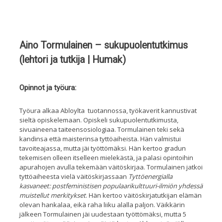
Aino Tormulainen – sukupuolentutkimus
(lehtori ja tutkija | Humak)
Opinnot ja työura:
Työura alkaa
A
bloylta
tuotannossa, työkaverit kan
nustivat
sieltä opiskelemaan
. Opiskeli sukupuolentutkimusta,
sivuaineena taiteensosiologiaa
. Tormulainen teki sekä
kandinsa että maisterinsa tyttöaiheista. Hän valmi
stui
tavoiteajassa, mutta jäi työttömäksi. Hän kertoo gradun
tekemisen olleen itselleen mielekästä, ja palasi opintoihin
a
purahojen avulla tekemään väitöskirjaa. T
ormulainen jatkoi
tyttöaiheesta vielä väitöskirjassaan
Tyttöenergialla
kasvaneet: postfeministisen populaarikulttuuri-ilmiön yhdessä
muistellut merkitykset
.
Hän kertoo väitöskirjatutkijan elämän
olevan hankalaa
,
eikä raha liiku alalla paljon. Väikkärin
jälkeen Tormulainen jäi uudestaan työttömäksi, mutta 5