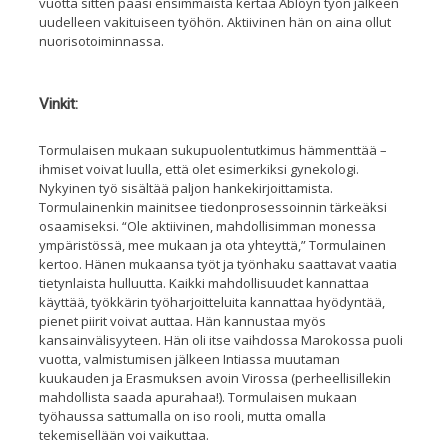
vuotta sitten pääsi ensimmäistä kertaa Abloyn työn jälkeen
uudelleen vakituiseen työhön. Aktiivinen hän on aina ollut
nuorisotoiminnassa.
Vinkit:
Tormulaisen mukaan sukupuolentutkimus hämmenttää –
ihmiset voivat
luulla
, että olet esimerkiksi gynekologi.
Nykyinen työ sisältää paljon hankekirjoittamista.
Tormulainenkin mainitsee tiedonprosessoinnin tärkeäksi
osaamiseksi. “Ole aktiivinen, mahdollisimman monessa
ympäristössä, mee mukaan ja ota yhteyttä,” Tormulainen
kertoo. Hänen mukaansa työt ja työnhaku saattavat vaatia
tietynlaista hulluutta. Kaikki mahdollisuudet kannattaa
käyttää, työkkärin työharjoitteluita kannattaa hyödyntää,
pienet piirit voivat auttaa. Hän kannustaa myös
kansainvälisyyteen. Hän oli itse vaihdossa Marokossa puoli
vuotta, valmistumisen jälkeen Intiassa muutaman
kuukauden ja Erasmuksen avoin Virossa (perheellisillekin
mahdollista saada apurahaa!). Tormulaisen mukaan
työhaussa sattumalla on iso rooli, mutta omalla
tekemisellään voi vaikuttaa.