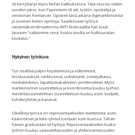
oli kerryttänyt myös Nefan hallituksessa. Tätä seurasi viiden
vuoden jakso, kun Papinniemi oli äiti, työtön, opiskelija ja
viestinnän freelancer. Opiskeli tänä aikana digimarkkinointia
ja suomen kielen opintoja. Saadessaan työnsä
viestintäkoordinaattorina ANTI-festivaalilta hän kuuli
lauseen “valitsimme sinut, koska sinulla on kulttuurialan
koulutus.”
Nykyinen työnkuva
Työ sisältää paljon kirjottamista ja editoimista;
teoskuvaukset, verkkosivut, uutiskirjeet, somejulkaisu,
mediatiedotus, tapahtumakalenteri, printtiesitteet. Myös
markkinoinnin suunnittelua ja koordinointia kuuluu työhön.
Viestintäsuunnitelman suunnitteluun kuuluu esim. budjetti,
kohderyhmät ja kanavat
Oleellista työssä on representaatioiden miettimistä: esim.
käännökset ja mitä ryhmiä tuodaan esiin kuvissa. Tähän
hänen gradustaan oli hyötyä. Representaatioiden lisäksi
työhön kuuluu saavutettavuuden ja yhdenvartaisuuden