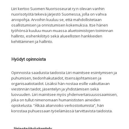
Liiri kertoo Suomen Nuorisoseurat ry:n olevan
vanhin
nuorisotyötä tekevä järjestö
S
uomessa,
jolla on
vahva
arvopohja
.
Arvoihin kuuluu
se, että
mahdollis
tetaan
osallistumisen ja onnistumisen kokemuksia
. Itse hänen
työhönsä kuuluu
muun muassa
aluetoimistojen toiminnan
hallinto, esihenkilötyö
sekä
alueellisten hankkeiden
kehittäminen ja hall
into
.
Hyödyt opinnoista
Opinnoista saaduista taidoista Liiri mainitsee
esiintymi
s
en ja
puhumi
s
en,
tiedonhakutaidot
, itsensäjohtami
s
en ja
organis
aatio
taidot.
Lisäksi hän nostaa esille
vaikuttavan
viestinnän taidot, jäsentelyn ja yhdistämisen sekä
luovuuden.
Liiri mainitsee myös yhdenvertaisuusosaamisen,
joka on tullut nimenomaan
humanististen aineiden
opiskelusta.
“
Ä
lkää aliarvioiko verkostoitumista”
, hän
korostaa puhuessaan
työelämässä tarvittavista taidoista.
Järjesteötyöskentely