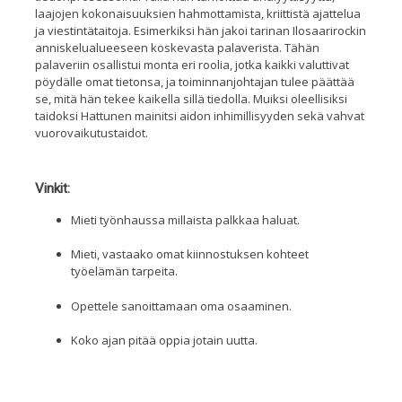
laajojen kokonaisuuksien hahmottamista, kriittistä ajattelua
ja viestintätaitoja
. Esimerkiksi hän jakoi tarinan Ilosaarirockin
anniskelualueeseen
koskevasta palaverista. Tähän
palaveriin osallistui monta eri roolia, jotka kaikki valuttivat
pöydälle omat tietonsa, ja toiminnanjohtajan tulee päättää
se, mitä hän tekee kaikella sillä
tiedolla.
Muiksi
oleellisiksi
taidoksi Hattunen mainitsi aidon inhimillisyyden sekä vahvat
vuorovaikutustaidot.
Vinkit:
Mieti
työnhaussa
millaista palkkaa haluat.
Mieti, v
astaako omat kiinnostuksen kohteet
työ
e
lämän tarpeita
.
Opettele sanoittamaan oma osaaminen.
Koko ajan pitää oppia jotain uutta.