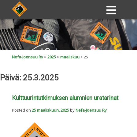
Nefa-Joensuu Ry
>
2025
>
maaliskuu
>
25
Päivä:
25.3.2025
Kulttuurintutkimuksen alumnien uratarinat
Posted on
25 maaliskuun, 2025
by
Nefa-Joensuu Ry