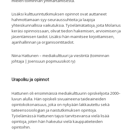
mielen toiminnan ymmärtämisestä.
Lisäksi k
ult
tuurintutkimuksen opinnot ovat
auttan
eet
hahmottamaan syy-seuraussuhteita ja laajoja
yhteiskunnallisia vaikutuksia.
Työelämätaitoja, joita Molarius
keräsi opinnoissaan
, olivat tiedon hakemisen, arvioimisen ja
jäsentämisen taidot
. Lisäksi hän mainitsee kirjoittamisen,
ajanhallinnan ja organisointitaidot.
Niina Hattunen – mediakulttuuri ja viestintä (toiminnan
johtaja | Joensuun popmuusikot ry)
Urapolku ja opinnot
Hattunen oli e
nsimmäisiä mediakulttuurin opiskelijoita 2000
–
luvun alulla.
Hän opiskeli sivuaine
ena
t
aideaineiden
opintokokonaisuus
, joka on nykyään lakkautettu sekä
taiteensosiologian ja naistutkimuksen opintoja.
Työelämässä Hattunen tajusi tarvitsevansa vielä lisää
opintoja, joten
hän hakeutui vielä
kauppatiete
i
den
opintoihin.