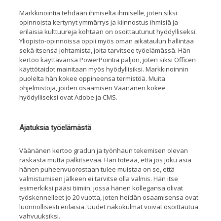
Markkinointia tehdään ihmiseltä ihmiselle, joten siksi
opinnoista kertynyt ymmärrys ja kiinnostus ihmisiä ja
erilaisia kulttuureja kohtaan on osoittautunut hyödylliseksi.
Yliopisto-opinnoissa oppii myös oman aikataulun hallintaa
sekä itsensä johtamista, joita tarvitsee työelämässä. Hän
kertoo käyttävänsä PowerPointia paljon, joten siksi Officen
käyttötaidot mainitaan myös hyödyllisiksi. Markkinoinnin
puolelta hän kokee oppineensa termistöä. Muita
ohjelmistoja, joiden osaamisen Väänänen kokee
hyödylliseksi ovat Adobe ja CMS.
Ajatuksia työelämästä
Väänänen kertoo gradun ja työnhaun tekemisen olevan
raskasta mutta palkitsevaa. Hän toteaa, että jos joku asia
hänen puheenvuorostaan tulee muistaa on se, että
valmistumisen jälkeen ei tarvitse olla valmis. Hän itse
esimerkiksi pääsi tiimiin, jossa hänen kollegansa olivat
työskennelleet jo 20 vuotta, joten heidän osaamisensa ovat
luonnollisesti erilaisia. Uudet näkökulmat voivat osoittautua
vahvuuksiksi.