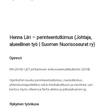
Henna Liiri – perinteentutkimus (Johtaja,
alueellinen työ | Suomen Nuorisoseurat ry)
Opinnot
FM (2010) + JET johtamisen erikoisammattitutkinto (2018)
Opintoihin kuului
perinteentutkimus,
naistutkimus,
yhteiskuntapolitiikka sekä mediakulttuuri ja viestintä
. Liiri
kertoo myös olleensa Nefa-aktiivi ja pitkäaikainen pj.
Nykyinen työnkuva