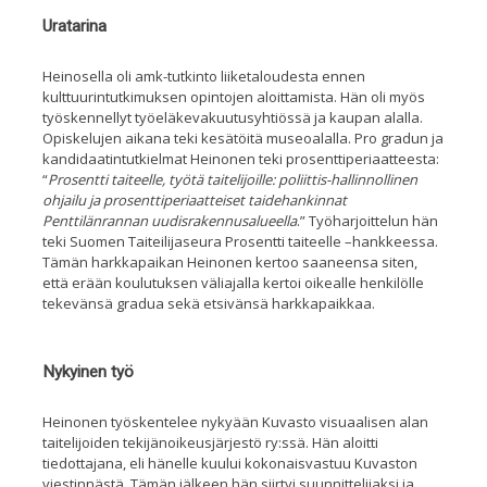
Uratarina
Heinosella oli amk-tutkinto liiketaloudesta ennen
kulttuurintutkimuksen
opintojen aloittamista. Hän oli myös
työskennellyt työeläkevakuutusyhtiössä ja
kaup
an alalla.
Opiskelujen aikana teki kesätöitä museoalalla.
Pro gradun ja
kandidaatintutkielmat Heinonen teki
prosenttiperiaatteesta:
“
Prosentti
taiteelle, työtä taitelijoille: poliittis-hallinno
llinen
ohjailu ja prosenttiperiaatteiset taidehankinnat
Penttilänrannan uudi
srakennusalueella
.” Työharjoittelun hän
teki Suomen Taiteilijaseura Prosentti taiteelle –hankkeessa.
Tämän harkkapaikan Heinonen kertoo saane
ensa siten,
että erään koulutuksen
väliajalla
kertoi oikealle henkilölle
tekevänsä gra
d
ua
sekä etsivänsä
harkkapaikkaa
.
Nykyinen työ
Heinonen työskentelee nykyään Kuvasto visuaalisen alan
taitelijoiden tekijänoikeusjärjestö ry:ssä.
Hän aloitti
tiedottajana, eli hänelle kuului kokonaisvastuu Kuvaston
viestinnästä. Tämän jälkeen hän siirtyi suunnittel
ijaksi ja