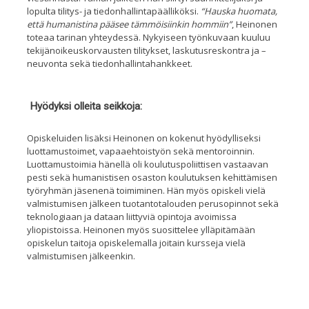
lopulta tilitys- ja tiedonhallintapäälliköksi.
“Hauska huomata,
että humanistina pääsee tämmöisiinkin hommiin”
, Heinonen
toteaa tarinan yhteydessä
. Nykyiseen työnkuvaan kuuluu
tekijänoikeuskorvausten tilitykset, laskutusreskontra ja
–
neuvo
nta
sekä tiedonhallintahankkeet.
Hyödyksi olleita seikkoja:
Opiskeluiden lisäksi Heinonen on kokenut hyödylliseksi
luottamustoimet, vapaaehtoistyön sekä mentoroinnin
.
Luottamustoimia hänellä oli koulutuspoliittisen vastaavan
pesti sekä humanistisen osaston koulutuksen kehittämisen
ty
öryhmän jäsenenä toimiminen.
Hän myös opiskeli vielä
valmistumisen jälkeen tuotantotalouden perusopinnot sekä
teknologiaan ja
dataan liittyviä opintoja avoimissa
yliopistoissa. Heinonen myös suosittelee ylläpitämään
opiskelun taitoja opiskelemalla joitain kursseja vielä
valmistumisen jälkeenkin.