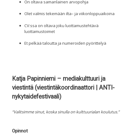
On oltava samanlainen arvopohja
Olet valmis
tekemään ilta
– j
a viikonloppuaikoina
CV:
ssa on oltava joku luottamustehtävä
luottamustoime
t
E
t pelkää taloutta
ja numeroiden pyörittelyä
Katja Papinniemi – mediakulttuuri ja
viestintä (viestintäkoordinaattori | ANTI-
nykytaidefestivaali)
“Valitsimme sinut, koska sinulla on kulttuurialan koulutus.”
Opinnot