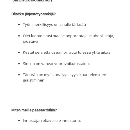
Olisitko järjestötyöntekijä?
Ty
ön
merkillisyys
on
sinulle tärkeää
Olet luonteeltasi
maailmanparantaja, mahdollistaja
,
joustava
Kestät sen, että
useampi rauta tulessa yhtä aikaa
Sinulla on vahvat vuorovaikutustaidot
Tärkeää
on
myös
analy
yttisyys
,
kuunteleminen
ja
aistiminen
Miten meille pääsee töihin?
Innostajan oltava itse innostunut