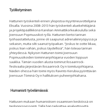
Työllistyminen
Hattunen työskenteli ennen yliopistoa myyntineuvottelijana
Elisalla. Vuosina 2008–2013 hän työskenteli aluekehittäjänä
ja projektipäällikkönä Karelian Ammattikorkeakoululla sekä
Joensuun Popmuusikot ry:llä. Hattunen kertoi tarinan
työhaastattelusta, jonne oli saapunut adrenaliiniryöpyssä ja
sekaisin, mutta silti saanut työpaikan. “Joskus te ootte liikaa,
joskus liian vähän, joskus täydellisiä”, hän toteaa tarinan
yhteydessä. Nykyisin Hattunen toimii Joensuun
Popmuusikoiden toiminnanjohtajana vuoden loppuun
saakka. Tämän vuoden alusta toiminut Ilosaarirock-
festivaalia järjestävän Ilosaarirock Oy:n toimitusjohtajana.
Näiden ohessa hän toimii myös Ravinto Kerubia pyörittävän
Joensuun Töminä Oy:n hallituksen puheenjohtahana.
Humanisti työelämässä:
Hattusen mukaan humanistisen osaamisen keskiössä on
tiedonprosessointi. Tällä hän tarkoittaa analyyttisyyttä,