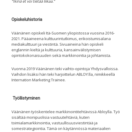
“Ikinä et voi tietää liikaa.”
Opiskeluhistoria
Väänänen opiskeli Itä-Suomen yliopistossa vuosina 2016-
2021. Pääaineena kulttuurintutkimus, erikoistumisalana
mediakulttuuri ja viestintä. Sivuaineina hän opiskeli
englannin kieltä ja kulttuuria, kansainvälistymisen
opintokokonaisuuden sekä markkinointia ja johtamista.
Vuonna 2019 Väänänen teki vaihto-opintoja Yhdysvalloissa.
Vaihdon lisäksi hän teki harjoittelun ABLOY:lla, nimikkeellä
Internation Marketing Trainee.
Työllistyminen
Väänänen työskentelee markkinointitehtävissä Abloylla. Työ
sisältää monipuolisia vastuutehtäviä, kuten
toimialamarkkinointia, vastuullisuusviestintää ja
somestrategiointia. Tämä on käytännössä materiaalien