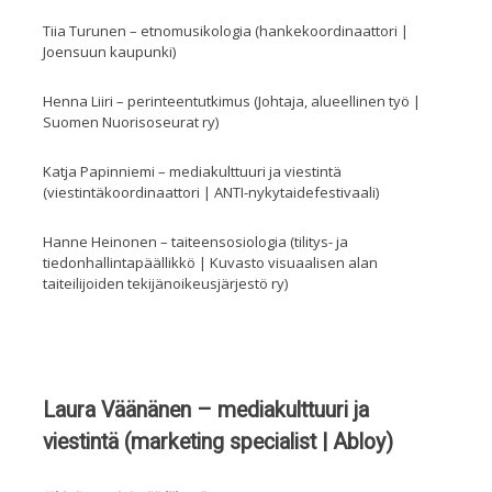
Tiia Turunen – etnomusikologia (hankekoordinaattori |
Joensuun kaupunki)
Henna Liiri – perinteentutkimus (Johtaja, alueellinen työ |
Suomen Nuorisoseurat ry)
Katja Papinniemi – mediakulttuuri ja viestintä
(viestintäkoordinaattori | ANTI-nykytaidefestivaali)
Hanne Heinonen – taiteensosiologia (tilitys- ja
tiedonhallintapäällikkö | Kuvasto visuaalisen alan
taiteilijoiden tekijänoikeusjärjestö ry)
Laura Väänänen – mediakulttuuri ja
viestintä (marketing
specialist | Abloy)