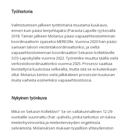
Työhistoria
Valmistumisen jälkeen työttömänä muutama kuukausi,
ennen kuin pääsi leirijohtajaksi (Parasta Lapsille ry) kesällä
2018. Tämän jälkeen Molarius pääsi vapaaehtoistoiminnan
koordinaattorin sijaiseksi MEREOlle. Vuonna 2020 hän pääsi
samaan taloon viestintäkoordinaattoriksi, ja sieltä
vapaaehtoistoiminnan koordinaattori Sekaisin kollektiiville
SOS-Lapsikylälle vuonna 2022. Työnimike muuttui täällä vielä
verkostokoordinaattoriksi vuonna 2025. Prosessi saattaa
tiivistettynä kuulostaa selkeältä, mutta sitä se ei kuitenkaan
ollut. Molarius kertoo vielä jälkikäteen prosessiin kuuluvan
muita vaiheita esimerkiksi vapaaehtoistöissä.
Nykyinen työnkuva
Mikä on Sekasin Kollektiivi? Se on valtakunnallinen 12-29-
vuotiaille suunnattu chat –palvelu, jonka tarkoitus on tukea
mielenhyvinvointia ja mielenterveyden ongelmista
selviämistä. Molariuksen mukaan tyypillisin yhteydenoton