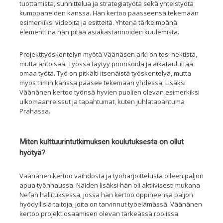
tuottamista, sunnittelua ja strategiatyötä sekä yhteistyötä
kumppaneiden kanssa. Hän kertoo päässeensä tekemään
esimerkiksi videoita ja esitteitä. Yhtenä tärkeimpänä
elementtinä hän pitää asiakastarinoiden kuulemista.
Projektityöskentelyn myötä Väänäsen arki on tosi hektistä,
mutta antoisaa. Työssä täytyy priorisoida ja aikatauluttaa
omaa työtä. Työ on pitkälti itsenäistä työskentelyä, mutta
myös tiimin kanssa pääsee tekemään yhdessä. Lisäksi
Väänänen kertoo työnsä hyvien puolien olevan esimerkiksi
ulkomaanreissut ja tapahtumat, kuten juhlatapahtuma
Prahassa.
Miten kulttuurintutkimuksen koulutuksesta on ollut
hyötyä?
Väänänen kertoo vaihdosta ja työharjoittelusta olleen paljon
apua työnhaussa. Näiden lisäksi hän oli aktiivisesti mukana
Nefan hallituksessa, jossa hän kertoo oppineensa paljon
hyödyllisiä taitoja, joita on tarvinnut työelämässä. Väänänen
kertoo projektiosaamisen olevan tärkeässä roolissa.