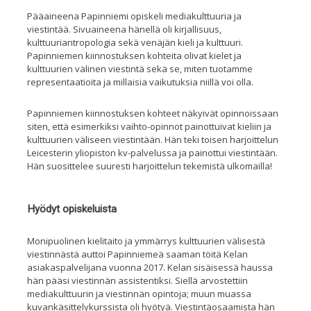
Pääaineena Papinniemi opiskeli mediakulttuuria ja
viestintää. Sivuaineena hänellä oli kirjallisuus,
kulttuuriantropologia
sekä
venäjän kieli j
a
kulttuuri.
Papinniemen kiinnostuksen kohteita olivat kielet ja
kulttuurien välinen viestintä sekä se, miten tuotamm
e
representaatioita ja millaisia vaikutuksia niillä voi olla.
Papinniemen k
iinnostuksen kohteet näkyivät opinnoissa
an
siten, että esimerkiksi vaihto-opinnot painottuivat kieliin ja
kulttuurien väliseen viestintään
. Hän teki toisen harjoittelun
Leicesterin yliopisto
n kv-palvelussa ja painottui viestintään.
Hän suosittelee suuresti harjoittelun tekemistä ulkomailla!
Hyödyt opiskeluista
Monipuolinen kielitaito ja ymmärrys kulttuurien välisestä
viestinnästä
auttoi Papinniemeä saaman töitä Kelan
asiakaspalvelijana vuonna 2017. Kelan sisäisessä haussa
hän pääsi viestinnän assistentiksi. Siellä arvostettiin
mediakulttuurin ja viestinnän opintoja; muun muassa
kuvankäsittelykurssista oli hyötyä. Viestintäosaamista hän