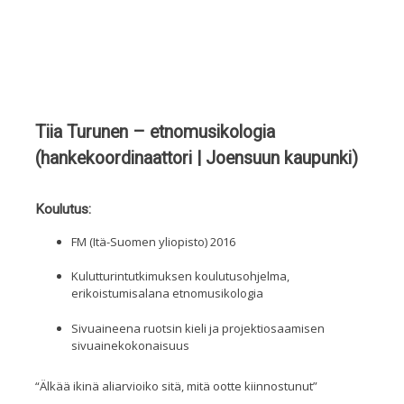
Tiia Turunen – etnomusikologia
(hankekoordinaattori | Joensuun kaupunki)
Koulutus:
FM (Itä-Suomen yliopisto) 2016
Kulutturintutkimuksen koulutusohjelma,
erikoistumisalana etnomusikologia
Sivuaineena ruotsin kieli ja projektiosaamisen
sivuainekokonaisuus
“
Ä
lkää ikinä aliarvioiko sitä,
mitä
ootte kiinnostunut”