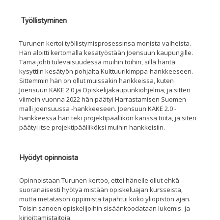
Työllistyminen
Turunen kertoi työllistymis
prosessinsa monista vaiheista.
Hän aloitti kertomalla kesätyöstään Joensuun kaupungill
e.
Tämä johti
tulevaisuudessa muihin töihin
, sillä häntä
kysyttiin kesätyön pohjalta
Kulttuurikimppa-hankkeeseen.
Sittemmin hän on ollut muissakin hankkeissa, kuten
Joensuun KAKE 2.0 ja Opiskelijakaupunkiohjelma
, ja sitten
viimein vuonna 2022
hän
päätyi
Harrastamisen Suomen
malli Joensuussa -hankkeeseen. Joensuun KAKE 2.0 -
hankkeessa hän teki
projektipäällikön kanssa töitä, ja siten
päätyi itse projektipäälliköksi
muihin hankkeisiin.
Hyödyt opinnoista
Opinnoistaan Turunen kertoo, ettei hänelle ollut ehkä
suoranaisesti hy
ötyä mistään
opiskeluajan kursseista,
mutta metatason oppimista tapahtui koko yliopiston ajan.
Toisin sanoen opiskelijoihin sisäänkoodataan lukemis- ja
kirjoittamistaitoja
.