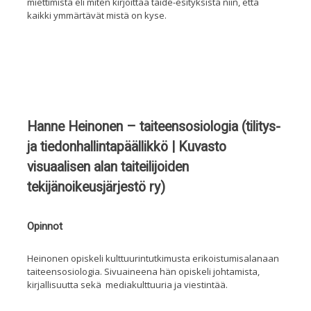
miettimistä eli miten kirjoittaa taide-esityksistä niin, että
kaikki ymmärtävät mistä on kyse.
Hanne Heinonen – taiteensosiologia (tilitys-
ja tiedonhallintapäällikkö | Kuvasto
visuaalisen alan taiteilijoiden
tekijänoikeusjärjestö ry)
Opinnot
Heinonen opiskeli kulttuurintutkimusta erikoistumisalanaan
taiteensosiologia
. Sivuaineena hän opiskeli johtamista,
kirjallisuutta sekä
mediakulttuuria ja viestintää.