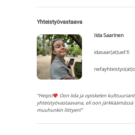
Yhteistyövastaava
Iida Saarinen
idasaar(at)uef.fi
nefayhteistyo(at)
”Heips!
Oon Iida ja opiskelen kulttuurian
yhteistyövastaavana, eli oon järkkäämässä e
muuhunkin liittyen!”