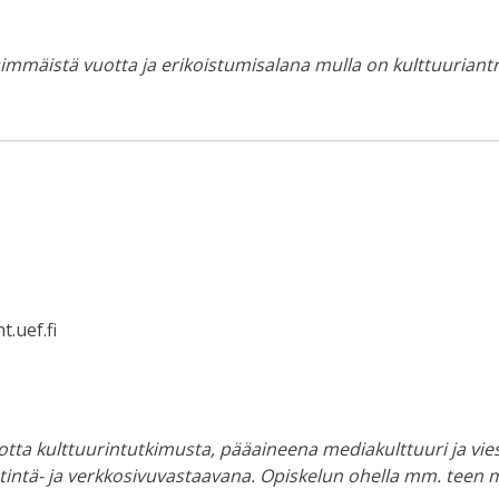
immäistä vuotta ja erikoistumisalana mulla on kulttuuriantro
.uef.fi
tta kulttuurintutkimusta, pääaineena mediakulttuuri ja vies
ntä- ja verkkosivuvastaavana. Opiskelun ohella mm. teen m