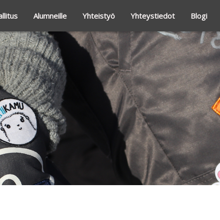
llitus
Alumneille
Yhteistyö
Yhteystiedot
Blogi