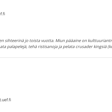
.fi
n sihteerinä jo toista vuotta. Miun pääaine on kulttuuriantro
ata palapelejä, tehä ristisanoja ja pelata crusader kingsiä
.uef.fi