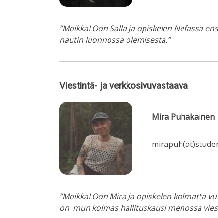
”Moikka! Oon Salla ja opiskelen Nefassa ens
nautin luonnossa olemisesta.”
Viestintä- ja verkkosivuvastaava
Mira Puhakainen
mirapuh(at)student
”Moikka! Oon Mira ja opiskelen kolmatta vuo
on mun kolmas hallituskausi menossa viesti