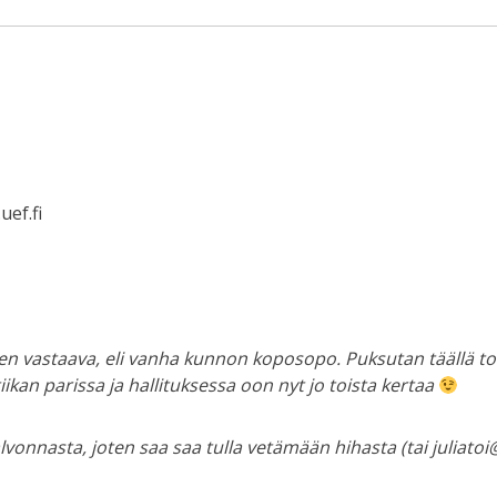
uef.fi
tinen vastaava, eli vanha kunnon koposopo. Puksutan täällä to
kan parissa ja hallituksessa oon nyt jo toista kertaa
onnasta, joten saa saa tulla vetämään hihasta (tai juliatoi@u