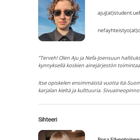
ajuj(at)student.uef
nefayhteistyo(at)
”Terveh! Olen Aju ja Nefa-Joensuun hallituk
kynnyksellä koskien ainejärjestön toimintaa
Itse opiskelen ensimmäistä vuotta Itä-Suome
karjalan kieltä ja kulttuuria. Sivuaineopin
Sihteeri
Rosa Silventoinen