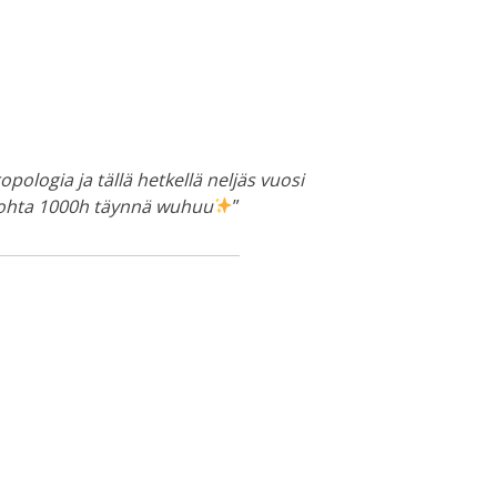
pologia ja tällä hetkellä neljäs vuosi
 (kohta 1000h täynnä wuhuu
”