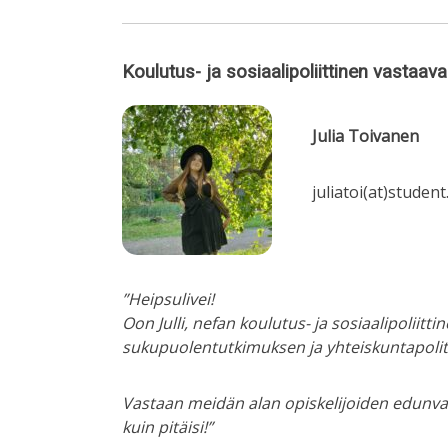
Koulutus- ja sosiaalipoliittinen vastaava
Julia Toivanen
juliatoi(at)student.
”Heipsulivei!
Oon Julli, nefan koulutus- ja sosiaalipoliit
sukupuolentutkimuksen ja yhteiskuntapolitii
Vastaan meidän alan opiskelijoiden edunvalv
kuin pitäisi!”