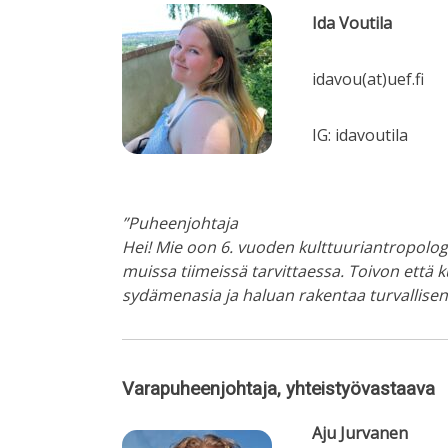
Ida Voutila
idavou(at)uef.fi
IG: idavoutila
”Puheenjohtaja
Hei! Mie oon 6. vuoden kulttuuriantropolog
muissa tiimeissä tarvittaessa. Toivon että 
sydämenasia ja haluan rakentaa turvallisen
Varapuheenjohtaja, yhteistyövastaava
Aju Jurvanen