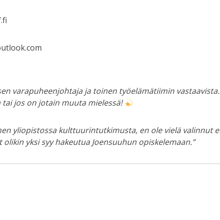
.fi
outlook.com
sen varapuheenjohtaja ja toinen työelämätiimin vastaavista.
 tai jos on jotain muuta mielessä!
n yliopistossa kulttuurintutkimusta, en ole vielä valinnut 
not olikin yksi syy hakeutua Joensuuhun opiskelemaan.”