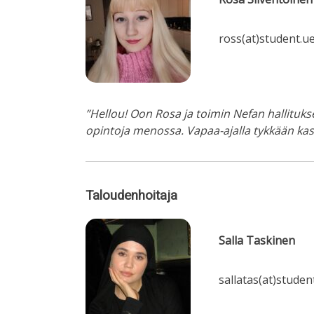
ross(at)student.uef
”Hellou! Oon Rosa ja toimin Nefan hallitukse
opintoja menossa. Vapaa-ajalla tykkään kas
Taloudenhoitaja
Salla Taskinen
sallatas(at)student