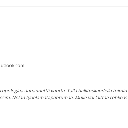
outlook.com
tropologiaa ännännettä vuotta. Tällä hallituskaudella toimi
sim. Nefan työelämätapahtumaa. Mulle voi laittaa rohkeasti 