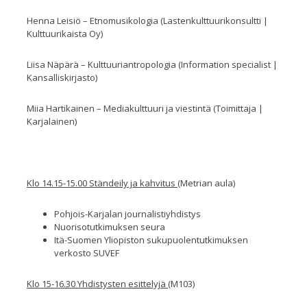
Henna Leisiö – Etnomusikologia (Lastenkulttuurikonsultti |
Kulttuurikaista Oy)
Liisa Näpärä – Kulttuuriantropologia (Information specialist |
Kansalliskirjasto)
Miia Hartikainen – Mediakulttuuri ja viestintä (Toimittaja |
Karjalainen)
Klo 14.15-15.00 Ständeily ja kahvitus
(Metrian aula)
Pohjois-Karjalan journalistiyhdistys
Nuorisotutkimuksen seura
Itä-Suomen Yliopiston sukupuolentutkimuksen
verkosto SUVEF
Klo 15-16.30 Yhdistysten esittelyjä
(M103)