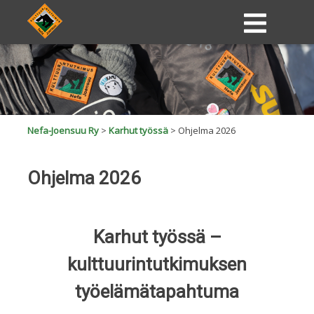
Nefa-Joensuu Ry
>
Karhut työssä
>
Ohjelma 2026
Ohjelma 2026
Karhut työssä –
kulttuurintutkimuksen
työelämätapahtuma