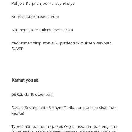
Pohjois-Karjalan journalistiyhdistys
Nuorisotutkimuksen seura
Suomen queer-tutkimuksen seura
Itä-Suomen Yliopiston sukupuolentutkimuksen verkosto
SUVEF
Karhut yössä
pe 6.2.
klo 19 eteenpäin
Suvas (Suvantokatu 6, käynti Torikadun puolelta sisäpihan
kautta)
Työelämätapahtuman jatkot. Ohjelmassa rentoa hengailua
ja jutustelua. Tarjolla pientä juotavaa ja syötävää. Omiakin