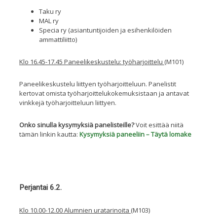
Taku ry
MAL ry
Specia ry (asiantuntijoiden ja esihenkilöiden
ammattiliitto)
Klo 16.45-17.45 Paneelikeskustelu: työharjoittelu
(M101)
Paneelikeskustelu liittyen työharjoitteluun. Panelistit
kertovat omista työharjoittelukokemuksistaan ja antavat
vinkkejä työharjoitteluun liittyen.
Onko sinulla kysymyksiä panelisteille?
Voit esittää niitä
tämän linkin kautta:
Kysymyksiä paneeliin – Täytä lomake
Perjantai 6.2.
Klo 10.00-12.00 Alumnien uratarinoita
(M103)