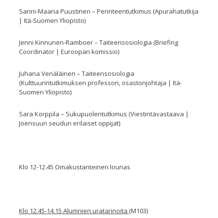
Sanni-Maaria Puustinen – Perinteentutkimus (Apurahatutkija
| Itä-Suomen Yliopisto)
Jenni Kinnunen-Ramboer – Taiteensosiologia (Briefing
Coordinator | Euroopan komissio)
Juhana Venäläinen – Taiteensosiologia
(Kulttuurintutkimuksen professori, osastonjohtaja | Itä-
Suomen Yliopisto)
Sara Korppila – Sukupuolentutkimus (Viestintävastaava |
Joensuun seudun erilaiset oppijat)
Klo 12-12.45 Omakustanteinen lounas
Klo 12.45-14.15 Alumnien uratarinoita
(M103)