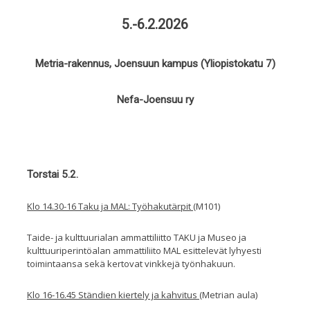
5.-6.2.2026
Metria-rakennus, Joensuun kampus (Yliopistokatu 7)
Nefa-Joensuu ry
Torstai 5.2.
Klo 14.30-16 Taku ja MAL: Työhakutärpit
(M101)
Taide- ja kulttuurialan ammattiliitto TAKU ja Museo ja
kulttuuriperintöalan ammattiliito MAL esittelevät lyhyesti
toimintaansa sekä kertovat vinkkejä työnhakuun.
Klo 16-16.45 Ständien kiertely ja kahvitus
(Metrian aula)